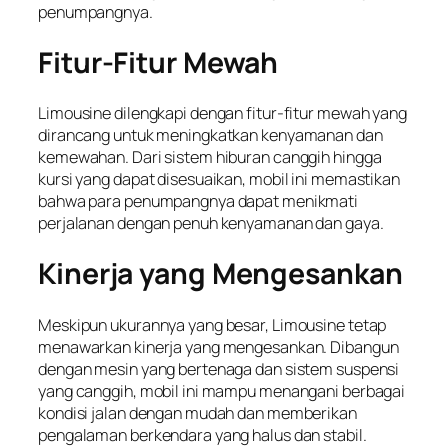
penumpangnya.
Fitur-Fitur Mewah
Limousine dilengkapi dengan fitur-fitur mewah yang
dirancang untuk meningkatkan kenyamanan dan
kemewahan. Dari sistem hiburan canggih hingga
kursi yang dapat disesuaikan, mobil ini memastikan
bahwa para penumpangnya dapat menikmati
perjalanan dengan penuh kenyamanan dan gaya.
Kinerja yang Mengesankan
Meskipun ukurannya yang besar, Limousine tetap
menawarkan kinerja yang mengesankan. Dibangun
dengan mesin yang bertenaga dan sistem suspensi
yang canggih, mobil ini mampu menangani berbagai
kondisi jalan dengan mudah dan memberikan
pengalaman berkendara yang halus dan stabil.