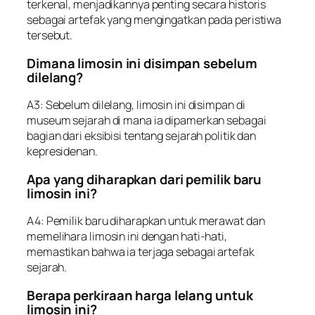
terkenal, menjadikannya penting secara historis
sebagai artefak yang mengingatkan pada peristiwa
tersebut.
Dimana limosin ini disimpan sebelum
dilelang?
A3: Sebelum dilelang, limosin ini disimpan di
museum sejarah di mana ia dipamerkan sebagai
bagian dari eksibisi tentang sejarah politik dan
kepresidenan.
Apa yang diharapkan dari pemilik baru
limosin ini?
A4: Pemilik baru diharapkan untuk merawat dan
memelihara limosin ini dengan hati-hati,
memastikan bahwa ia terjaga sebagai artefak
sejarah.
Berapa perkiraan harga lelang untuk
limosin ini?