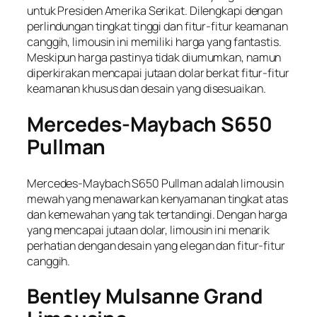
untuk Presiden Amerika Serikat. Dilengkapi dengan
perlindungan tingkat tinggi dan fitur-fitur keamanan
canggih, limousin ini memiliki harga yang fantastis.
Meskipun harga pastinya tidak diumumkan, namun
diperkirakan mencapai jutaan dolar berkat fitur-fitur
keamanan khusus dan desain yang disesuaikan.
Mercedes-Maybach S650
Pullman
Mercedes-Maybach S650 Pullman adalah limousin
mewah yang menawarkan kenyamanan tingkat atas
dan kemewahan yang tak tertandingi. Dengan harga
yang mencapai jutaan dolar, limousin ini menarik
perhatian dengan desain yang elegan dan fitur-fitur
canggih.
Bentley Mulsanne Grand