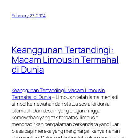
February 27, 2024
Keanggunan Tertandingi:
Macam Limousin Termahal
di Dunia
Keanggunan Tertandingi: Macam Limousin
Termahal di Dunia
– Limousin telah lama menjadi
simbol kemewahan dan status sosial di dunia
otomotif. Dari desain yang elegan hingga
kemewahan yang tak terbatas, limousin
menghadirkan pengalaman berkendara yang luar
biasa bagi mereka yang menghargai kenyamanan
dan prestise. Dalam artikel ini, kita akan menjelajahi