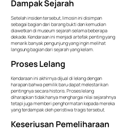
Dampak Sejarah
Setelah insiden tersebut, limosin ini disimpan
sebagai bagian dari barang bukti dan kemudian
diawetkan di museum sejarah selama beberapa
dekade. Kendaraan ini menjadi artefak penting yang
menarik banyak pengunjung yang ingin melihat
langsung bagian dari sejarah yang kelam.
Proses Lelang
Kendaraan ini akhirnya dijual di lelang dengan
harapan bahwa pemilik baru dapat melestarikan
pentingnya secara historis. Proses lelang
diharapkan tidak hanya menghargai nilai sejarahnya
tetapi juga memberi penghormatan kepada mereka
yang terdampak oleh peristiwa tragis tersebut.
Keseriusan Pemeliharaan