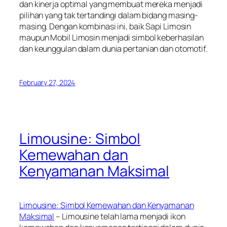
dan kinerja optimal yang membuat mereka menjadi
pilihan yang tak tertandingi dalam bidang masing-
masing. Dengan kombinasi ini, baik Sapi Limosin
maupun Mobil Limosin menjadi simbol keberhasilan
dan keunggulan dalam dunia pertanian dan otomotif.
February 27, 2024
Limousine: Simbol
Kemewahan dan
Kenyamanan Maksimal
Limousine: Simbol Kemewahan dan Kenyamanan
Maksimal
– Limousine telah lama menjadi ikon