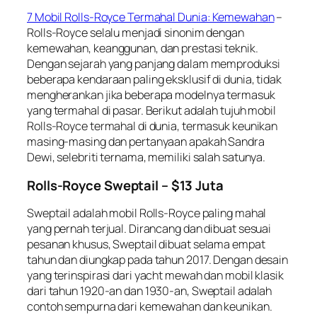
7 Mobil Rolls-Royce Termahal Dunia: Kemewahan
–
Rolls-Royce selalu menjadi sinonim dengan
kemewahan, keanggunan, dan prestasi teknik.
Dengan sejarah yang panjang dalam memproduksi
beberapa kendaraan paling eksklusif di dunia, tidak
mengherankan jika beberapa modelnya termasuk
yang termahal di pasar. Berikut adalah tujuh mobil
Rolls-Royce termahal di dunia, termasuk keunikan
masing-masing dan pertanyaan apakah Sandra
Dewi, selebriti ternama, memiliki salah satunya.
Rolls-Royce Sweptail – $13 Juta
Sweptail adalah mobil Rolls-Royce paling mahal
yang pernah terjual. Dirancang dan dibuat sesuai
pesanan khusus, Sweptail dibuat selama empat
tahun dan diungkap pada tahun 2017. Dengan desain
yang terinspirasi dari yacht mewah dan mobil klasik
dari tahun 1920-an dan 1930-an, Sweptail adalah
contoh sempurna dari kemewahan dan keunikan.