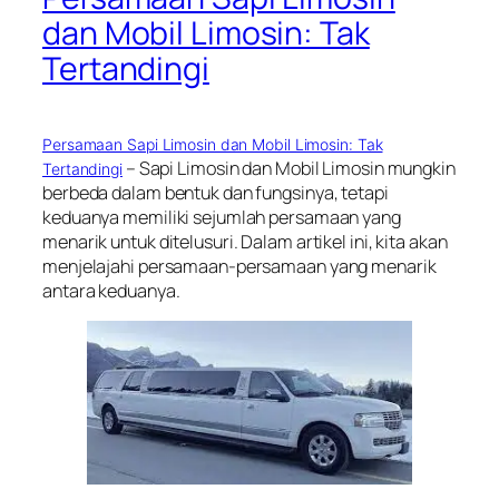
dan Mobil Limosin: Tak
Tertandingi
Persamaan Sapi Limosin dan Mobil Limosin: Tak
– Sapi Limosin dan Mobil Limosin mungkin
Tertandingi
berbeda dalam bentuk dan fungsinya, tetapi
keduanya memiliki sejumlah persamaan yang
menarik untuk ditelusuri. Dalam artikel ini, kita akan
menjelajahi persamaan-persamaan yang menarik
antara keduanya.